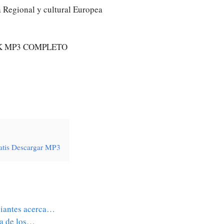
ía Regional y cultural Europea
K MP3 COMPLETO
ratis Descargar MP3
ipiantes acerca…
ca de los…