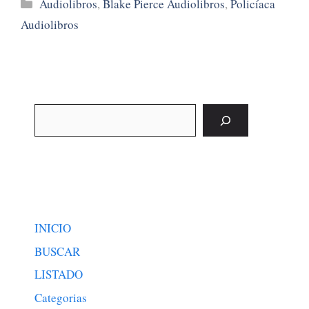
Categorías
Audiolibros
,
Blake Pierce Audiolibros
,
Policíaca
Audiolibros
Buscar
INICIO
BUSCAR
LISTADO
Categorias