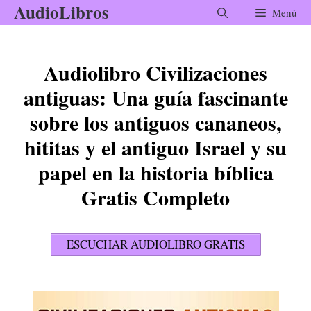
AudioLibros
Saltar
Menú
al
contenido
Audiolibro Civilizaciones
antiguas: Una guía fascinante
sobre los antiguos cananeos,
hititas y el antiguo Israel y su
papel en la historia bíblica
Gratis Completo
ESCUCHAR AUDIOLIBRO GRATIS