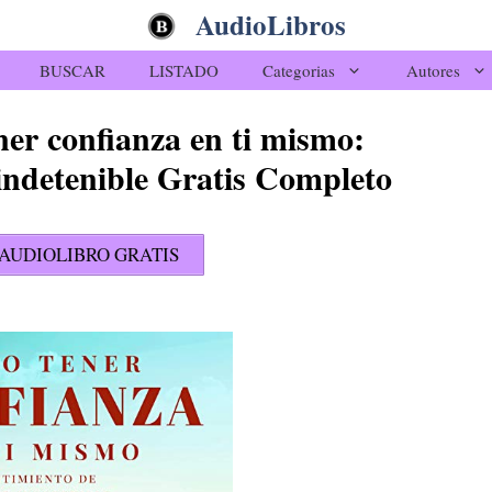
AudioLibros
BUSCAR
LISTADO
Categorias
Autores
er confianza en ti mismo:
indetenible Gratis Completo
AUDIOLIBRO GRATIS