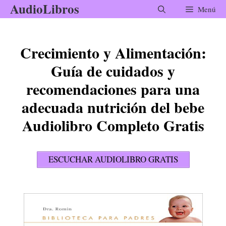
AudioLibros
Saltar
Menú
al
contenido
Crecimiento y Alimentación:
Guía de cuidados y
recomendaciones para una
adecuada nutrición del bebe
Audiolibro Completo Gratis
ESCUCHAR AUDIOLIBRO GRATIS