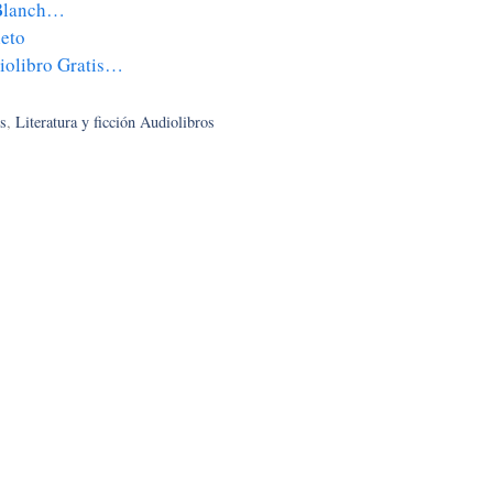
 Blanch…
leto
diolibro Gratis…
s
,
Literatura y ficción Audiolibros