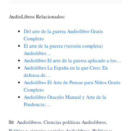
AudioLibros Relacionados:
Del arte de la guerra Audiolibro Gratis
Completo
El arte de la guerra (versión completa)
Audiolibro…
Audiolibro El arte de la guerra aplicado a los…
Audiolibro La España en la que Creo: En
defensa de…
Audiolibro El Arte de Pensar para Niños Gratis
Completo
Audiolibro Oraculo Manual y Arte de la
Prudencia:…
Categorías
Audiolibros
,
Ciencias políticas Audiolibros
,
Política y ciencias sociales Audiolibros
,
Política y