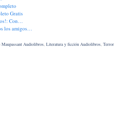
Completo
eto Gratis
gos!: Con…
ros los amigos…
 Maupassant Audiolibros
,
Literatura y ficción Audiolibros
,
Terror