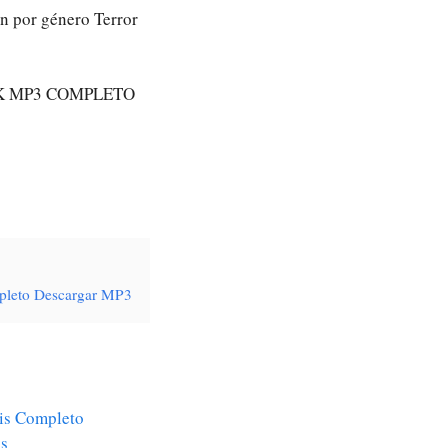
ón por género Terror
K MP3 COMPLETO
mpleto Descargar MP3
tis Completo
is