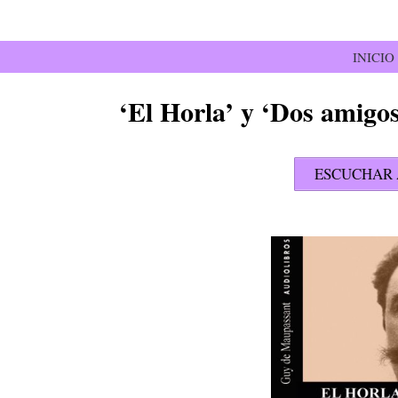
Saltar
al
contenido
INICIO
‘El Horla’ y ‘Dos amigo
ESCUCHAR 