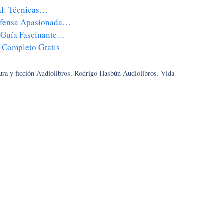
al: Técnicas…
efensa Apasionada…
a Guía Fascinante…
es Completo Gratis
ura y ficción Audiolibros
,
Rodrigo Hasbún Audiolibros
,
Vida