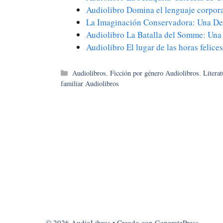
Audiolibro Domina el lenguaje corpor
La Imaginación Conservadora: Una D
Audiolibro La Batalla del Somme: Un
Audiolibro El lugar de las horas felic
Categorías
Audiolibros
,
Ficción por género Audiolibros
,
Literat
familiar Audiolibros
© 2026 AudioLibros
• Creado con
GeneratePress