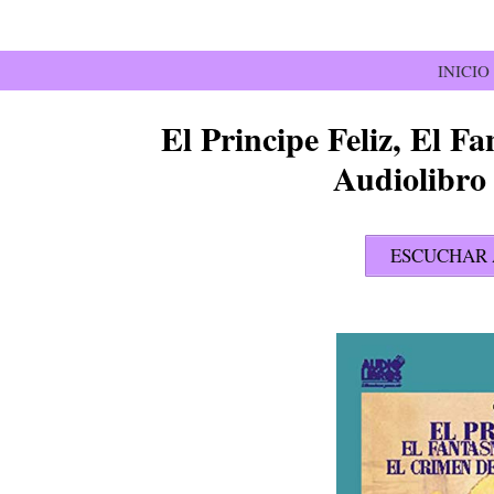
Saltar
al
contenido
INICIO
El Principe Feliz, El 
Audiolibro
ESCUCHAR 