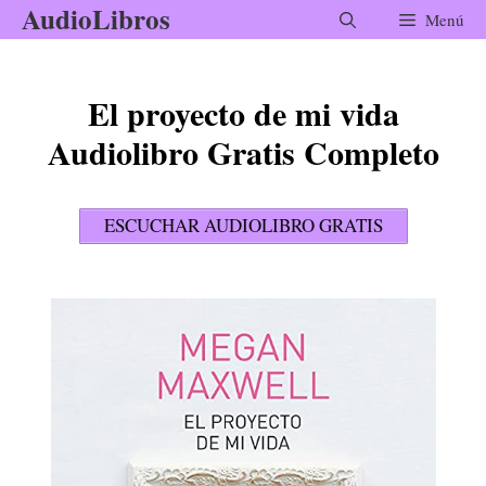
AudioLibros
Saltar
Menú
al
contenido
El proyecto de mi vida
Audiolibro Gratis Completo
ESCUCHAR AUDIOLIBRO GRATIS