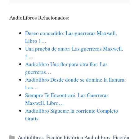
AudioLibros Relacionados:
Deseo concedido: Las guerreras Maxwell,
Libro 1…
Una prueba de amor: Las guerreras Maxwell,
5…
Audiolibro Una flor para otra flor: Las
guerreras…
Audiolibro Desde donde se domine la llanura:
Las…
Siempre Te Encontraré: Las Guerreras
Maxwell, Libro…
Audiolibro Sígueme la corriente Completo
Gratis
Categorías
Audiolibros
,
Ficción histórica Audiolibros
,
Ficción