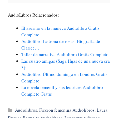
AudioLibros Relacionados:
El asesino en la muñeca Audiolibro Gratis
Completo
Audiolibro Ladrona de rosas: Biografía de
Clarice…
Taller de narrativa Audiolibro Gratis Completo
Las cuatro amigas (Saga Hijas de una nueva era
3):…
Audiolibro Último domingo en Londres Gratis
Completo
La novela femenil y sus lectrices Audiolibro
Completo Gratis
Categorías
Audiolibros
,
Ficción femenina Audiolibros
,
Laura
Freixas Revuelta Audiolibros
,
Literatura y ficción