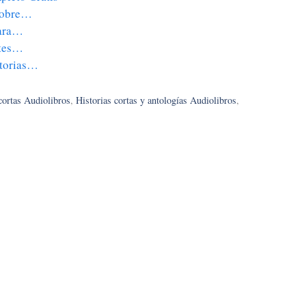
 Sobre…
Para…
rtes…
storias…
cortas Audiolibros
,
Historias cortas y antologías Audiolibros
,