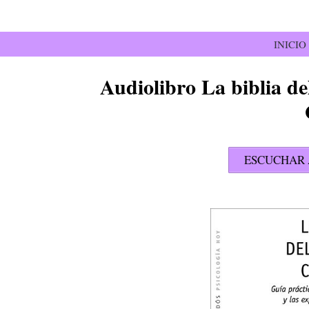
Saltar
al
contenido
INICIO
Audiolibro La biblia d
ESCUCHAR 