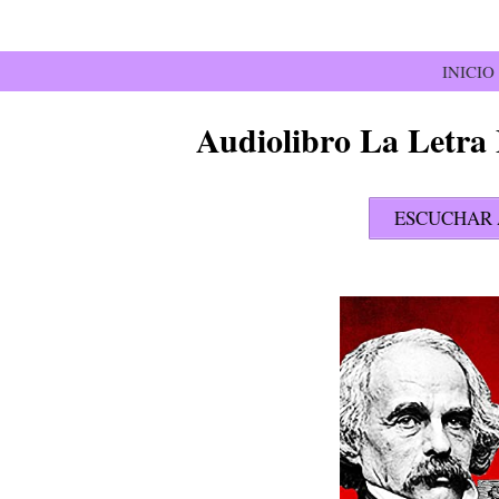
Saltar
al
contenido
INICIO
Audiolibro La Letra 
ESCUCHAR 