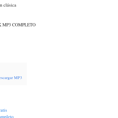
ón clásica
K MP3 COMPLETO
Descargar MP3
atis
Completo