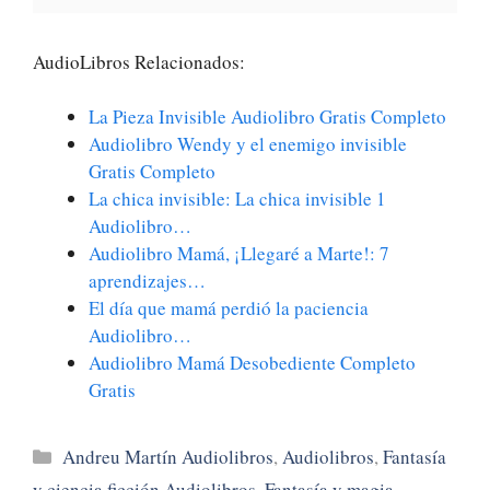
AudioLibros Relacionados:
La Pieza Invisible Audiolibro Gratis Completo
Audiolibro Wendy y el enemigo invisible
Gratis Completo
La chica invisible: La chica invisible 1
Audiolibro…
Audiolibro Mamá, ¡Llegaré a Marte!: 7
aprendizajes…
El día que mamá perdió la paciencia
Audiolibro…
Audiolibro Mamá Desobediente Completo
Gratis
Categorías
Andreu Martín Audiolibros
,
Audiolibros
,
Fantasía
y ciencia ficción Audiolibros
,
Fantasía y magia