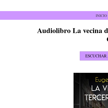
Saltar
al
contenido
INICIO
Audiolibro La vecina 
ESCUCHAR 