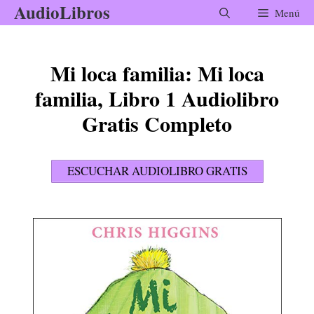
AudioLibros
Saltar
Menú
al
contenido
Mi loca familia: Mi loca
familia, Libro 1 Audiolibro
Gratis Completo
ESCUCHAR AUDIOLIBRO GRATIS