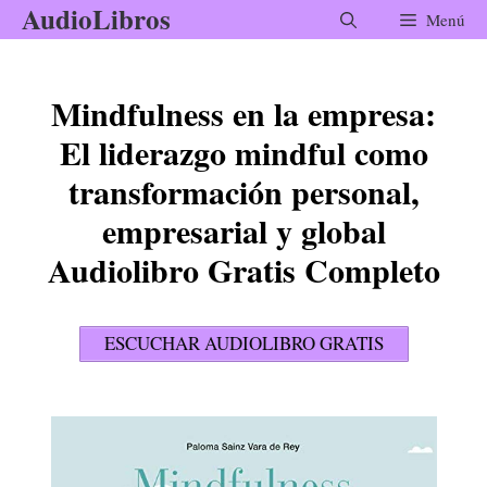
AudioLibros
Saltar
Menú
al
contenido
Mindfulness en la empresa:
El liderazgo mindful como
transformación personal,
empresarial y global
Audiolibro Gratis Completo
ESCUCHAR AUDIOLIBRO GRATIS