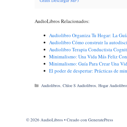
Gratis Descargar MP3
AudioLibros Relacionados:
Audiolibro Organiza Tu Hogar: La G
Audiolibro Cómo construir la autodisc
Audiolibro Terapia Conductista Cogni
Minimalismo: Una Vida Más Feliz C
Minimalismo: Guía Para Crear Una Vi
El poder de despertar: Prácticas de m
Categorías
Audiolibros
,
Chloe S Audiolibros
,
Hogar Audiolibro
© 2026 AudioLibros
• Creado con
GeneratePress