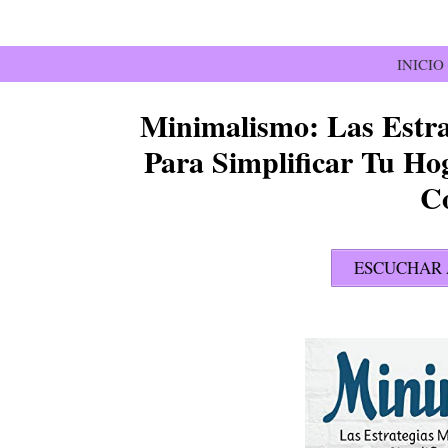
Saltar
al
contenido
INICIO
Minimalismo: Las Estra
Para Simplificar Tu Ho
C
ESCUCHAR 