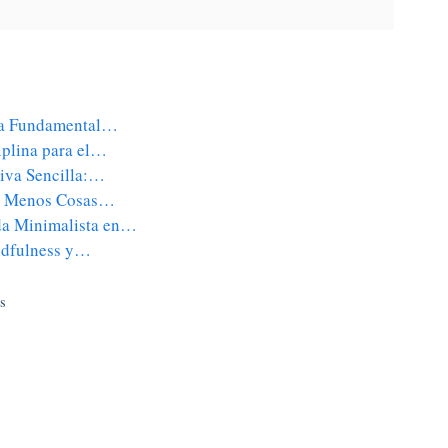
uía Fundamental…
iplina para el…
tiva Sencilla:…
on Menos Cosas…
da Minimalista en…
indfulness y…
s