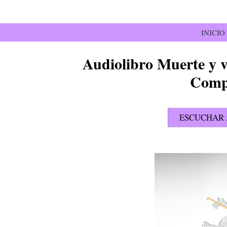
Saltar
al
contenido
INICIO
Audiolibro Muerte y v
Compl
ESCUCHAR 