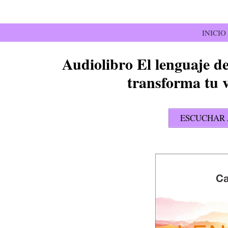
Saltar
al
contenido
INICIO
Audiolibro El lenguaje de
transforma tu 
ESCUCHAR 