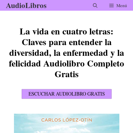
AudioLibros
Saltar
Menú
al
contenido
La vida en cuatro letras:
Claves para entender la
diversidad, la enfermedad y la
felicidad Audiolibro Completo
Gratis
ESCUCHAR AUDIOLIBRO GRATIS