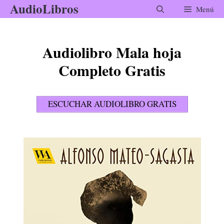
AudioLibros
Saltar
Menú
al
contenido
Audiolibro Mala hoja
Completo Gratis
ESCUCHAR AUDIOLIBRO GRATIS